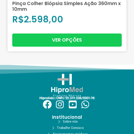
Pinça Colher Biópsia Simples Ação 360mm x
10mm
R$
2.598,00
VER OPÇÕES
Hiprolink | CNPJ 59.229.654/0001-34
Hipromed | CNPJ 32.311.246/0001-70
Institucional
Sobre nós
Trabalhe Conosco