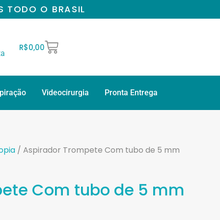
S TODO O BRASIL
R$
0,00
ta
spiração
Videocirurgia
Pronta Entrega
opia
/ Aspirador Trompete Com tubo de 5 mm
pete Com tubo de 5 mm