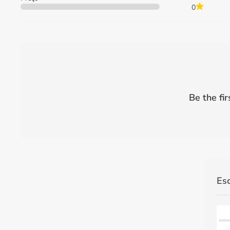
0
Be the fir
Es