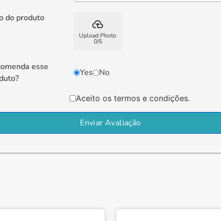
o do produto
backup
Upload Photo
0
/
5
comenda esse
Yes
No
duto?
Aceito os termos e condições.
Enviar Avaliação