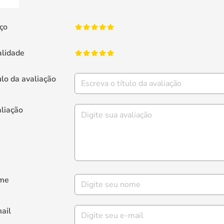
ço
lidade
ulo da avaliação
liação
me
ail