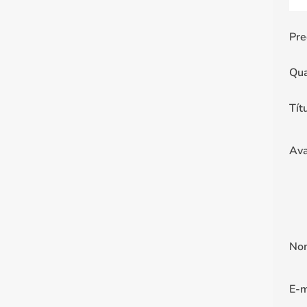
Pre
Qua
Tít
Ava
No
E-m