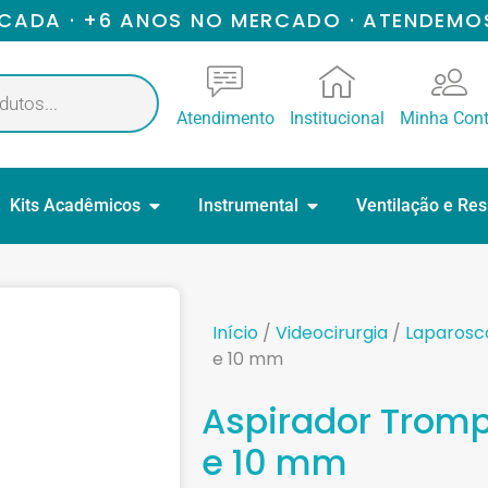
ICADA · +6 ANOS NO MERCADO · ATENDEMO
Atendimento
Institucional
Minha Con
Kits Acadêmicos
Instrumental
Ventilação e Re
Início
/
Videocirurgia
/
Laparosc
e 10 mm
Aspirador Trom
e 10 mm