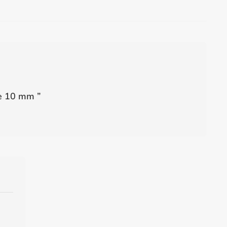
 e 10 mm
”