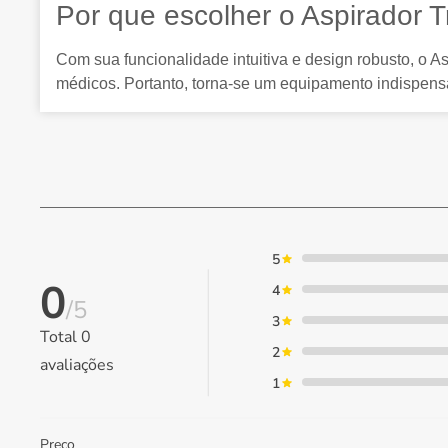
Por que escolher o Aspirador 
Com sua funcionalidade intuitiva e design robusto, o
médicos. Portanto, torna-se um equipamento indispensá
5
0
4
/5
3
Total
0
2
avaliações
1
Preço