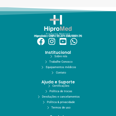
Hiprolink | CNPJ 59.229.654/0001-34
Hipromed | CNPJ 32.311.246/0001-70
Institucional
Sobre nós
Trabalhe Conosco
Equipamentos médicos
Contato
Ajuda e Suporte
Certificações
Política de trocas
Devoluções e cancelamentos
Política & privacidade
Termos de uso