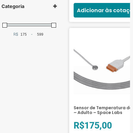
Categoria
Adicionar às cotaç
Cabos e Sensores
(34)
R$
-
Minimum Price
Maximum Price
Temperatura
(34)
Sensor de Temperatura de 
– Adulto – Space Labs
R$
175,00