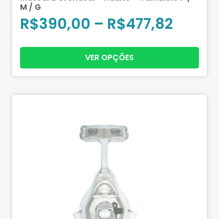
M / G
R$
390,00
–
R$
477,82
VER OPÇÕES