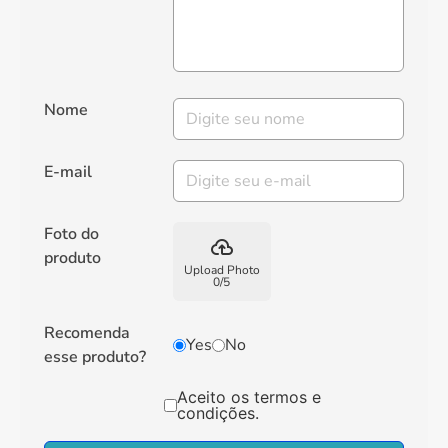
Nome
E-mail
Foto do
backup
produto
Upload Photo
0
/
5
Recomenda
Yes
No
esse produto?
Aceito os termos e
condições.