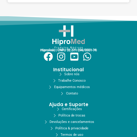
Hiprolink | CNPJ 59.229.654/0001-34
Hipromed | CNPJ 32.311.246/0001-70
Institucional
Sobre nós
Trabalhe Conosco
Equipamentos médicos
Contato
Ajuda e Suporte
Certificações
Política de trocas
Devoluções e cancelamentos
Política & privacidade
Termos de uso