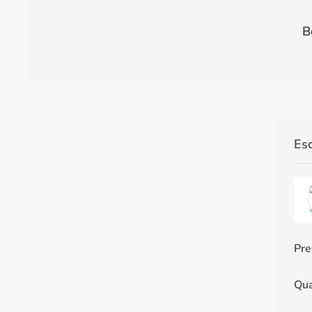
B
Es
Pre
Qua