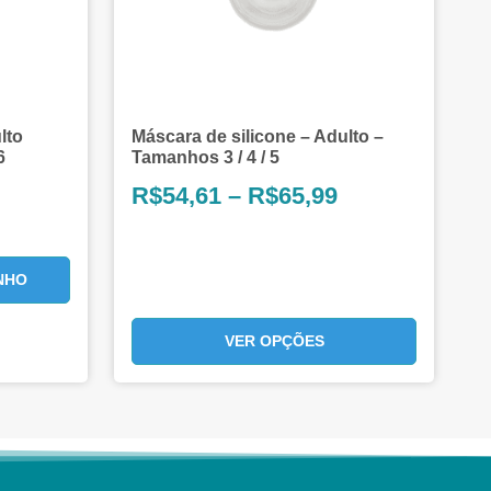
lto
Máscara de silicone – Adulto –
6
Tamanhos 3 / 4 / 5
R$
54,61
–
R$
65,99
NHO
VER OPÇÕES