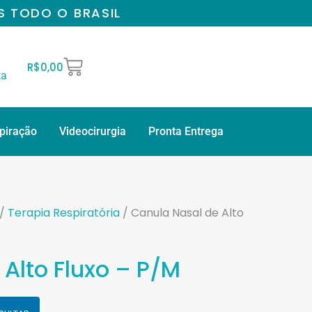
S TODO O BRASIL
R$
0,00
ta
spiração
Videocirurgia
Pronta Entrega
/
Terapia Respiratória
/ Canula Nasal de Alto
Alto Fluxo – P/M