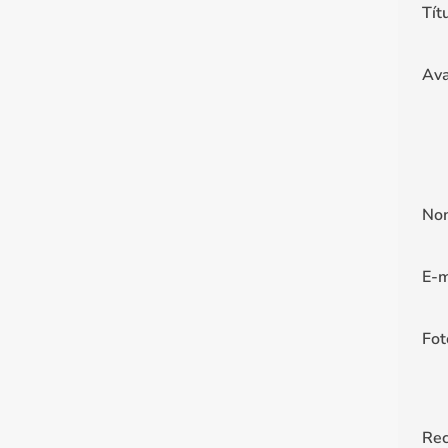
Tít
Ava
No
E-m
Fot
Re