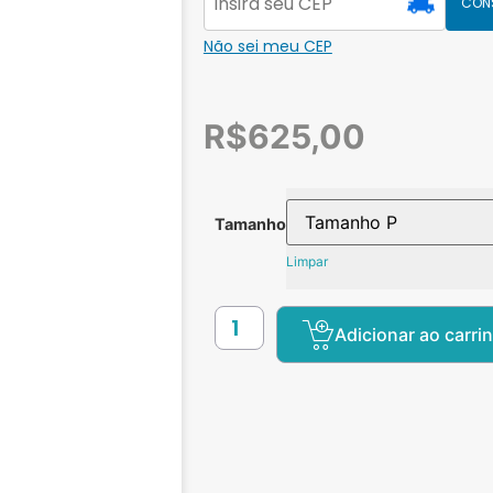
CON
Não sei meu CEP
R$
625,00
Tamanho
Limpar
Adicionar ao carri