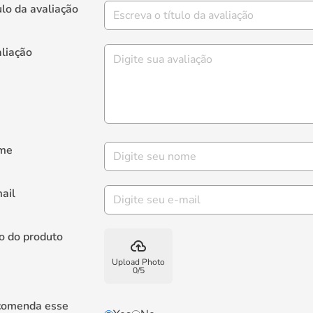
ulo da avaliação
liação
me
ail
o do produto
backup
Upload Photo
0
/
5
comenda esse