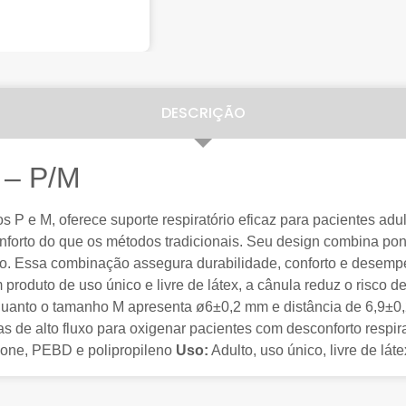
DESCRIÇÃO
 – P/M
s P e M, oferece suporte respiratório eficaz para pacientes adu
onforto do que os métodos tradicionais. Seu design combina po
no. Essa combinação assegura durabilidade, conforto e desemp
m produto de uso único e livre de látex, a cânula reduz o risco
uanto o tamanho M apresenta ø6±0,2 mm e distância de 6,9±0,
as de alto fluxo para oxigenar pacientes com desconforto respi
cone, PEBD e polipropileno
Uso:
Adulto, uso único, livre de lát