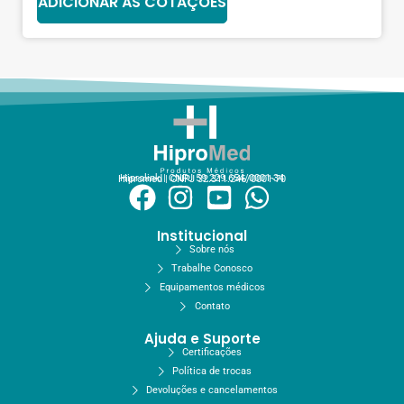
ADICIONAR ÀS COTAÇÕES
Hiprolink | CNPJ 59.229.654/0001-34
Hipromed | CNPJ 32.311.246/0001-70
Institucional
Sobre nós
Trabalhe Conosco
Equipamentos médicos
Contato
Ajuda e Suporte
Certificações
Política de trocas
Devoluções e cancelamentos