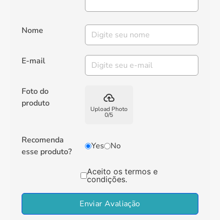
Nome
E-mail
Foto do
backup
produto
Upload Photo
0
/
5
Recomenda
Yes
No
esse produto?
Aceito os termos e
condições.
Enviar Avaliação