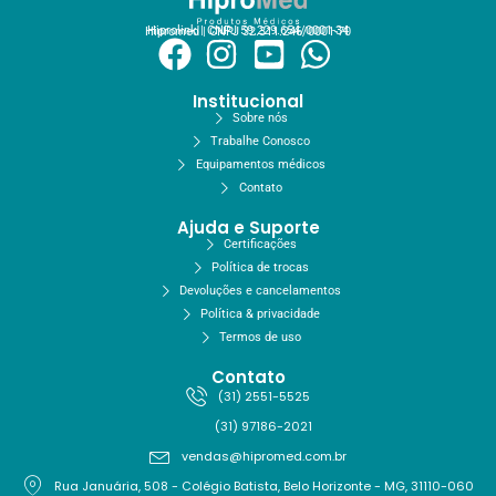
Hiprolink | CNPJ 59.229.654/0001-34
Hipromed | CNPJ 32.311.246/0001-70
Institucional
Sobre nós
Trabalhe Conosco
Equipamentos médicos
Contato
Ajuda e Suporte
Certificações
Política de trocas
Devoluções e cancelamentos
Política & privacidade
Termos de uso
Contato
(31) 2551-5525
(31) 97186-2021
vendas@hipromed.com.br
Rua Januária, 508 - Colégio Batista, Belo Horizonte - MG, 31110-060