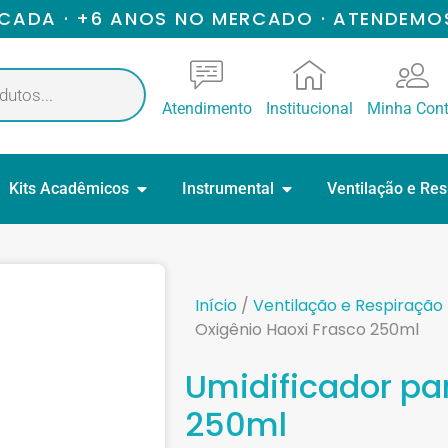
ICADA · +6 ANOS NO MERCADO · ATENDEMO
Atendimento
Institucional
Minha Con
Kits Acadêmicos
Instrumental
Ventilação e Re
Início
/
Ventilação e Respiração
Oxigênio Haoxi Frasco 250ml
Umidificador pa
250ml