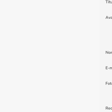
Tít
Ava
No
E-m
Fot
Re