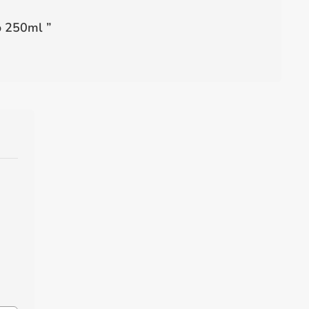
o 250ml
”