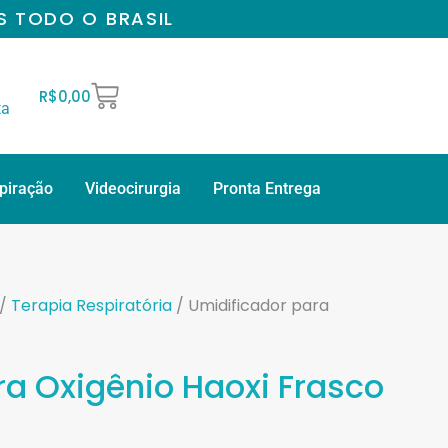
S TODO O BRASIL
R$
0,00
ta
spiração
Videocirurgia
Pronta Entrega
/
Terapia Respiratória
/ Umidificador para
ra Oxigênio Haoxi Frasco