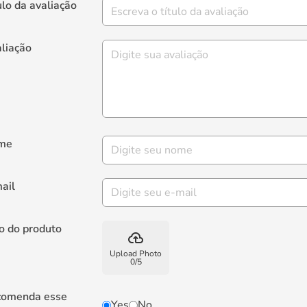
ulo da avaliação
liação
me
ail
o do produto
backup
Upload Photo
0
/
5
comenda esse
Yes
No