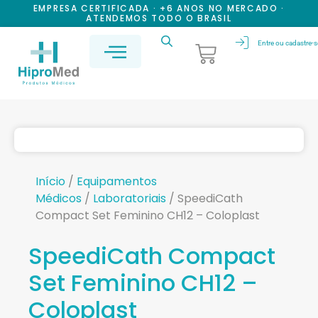
EMPRESA CERTIFICADA · +6 ANOS NO MERCADO ·
ATENDEMOS TODO O BRASIL
Entre ou cadastre-s
Início
/
Equipamentos
Médicos
/
Laboratoriais
/ SpeediCath
Compact Set Feminino CH12 – Coloplast
SpeediCath Compact
Set Feminino CH12 –
Coloplast