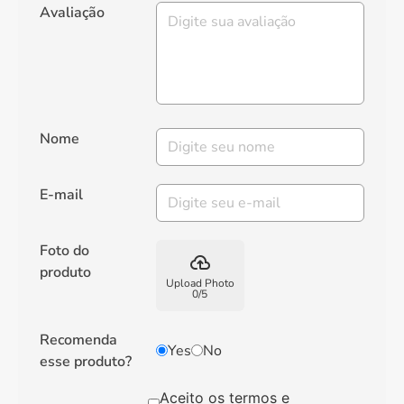
Avaliação
Nome
E-mail
Foto do
backup
produto
Upload Photo
0
/
5
Recomenda
Yes
No
esse produto?
Aceito os termos e