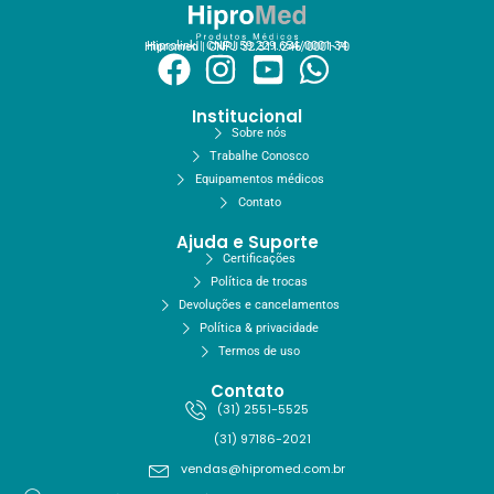
Hiprolink | CNPJ 59.229.654/0001-34
Hipromed | CNPJ 32.311.246/0001-70
Institucional
Sobre nós
Trabalhe Conosco
Equipamentos médicos
Contato
Ajuda e Suporte
Certificações
Política de trocas
Devoluções e cancelamentos
Política & privacidade
Termos de uso
Contato
(31) 2551-5525
(31) 97186-2021
vendas@hipromed.com.br