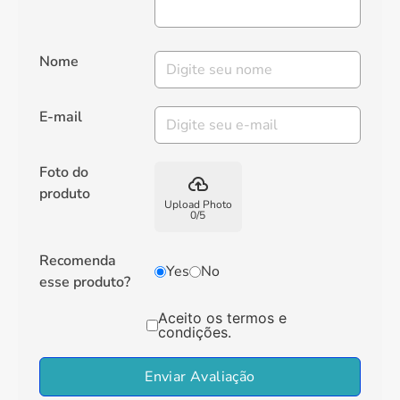
Nome
E-mail
Foto do
backup
produto
Upload Photo
0
/
5
Recomenda
Yes
No
esse produto?
Aceito os termos e
condições.
Enviar Avaliação