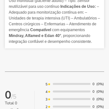
Uso individual (paciente adulto) – Tipo: Sensor
reutilizável para uso contínuo
Indicações de Uso:
–
Adequado para monitorização contínua em: –
Unidades de terapia intensiva (UTI) – Ambulatórios –
Centros cirúrgicos – Enfermarias – Atendimento de
emergência
Compatível
com equipamentos
Mindray, Alfamed e Edan 40°
, proporcionando
integração confiável e desempenho consistente.
0
(0%)
5
0
0
(0%)
4
/5
0
(0%)
3
Total
0
0
(0%)
2