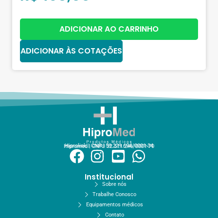
ADICIONAR AO CARRINHO
ADICIONAR ÀS COTAÇÕES
Hiprolink | CNPJ 59.229.654/0001-34
Hipromed | CNPJ 32.311.246/0001-70
Institucional
Sobre nós
Trabalhe Conosco
Equipamentos médicos
Contato