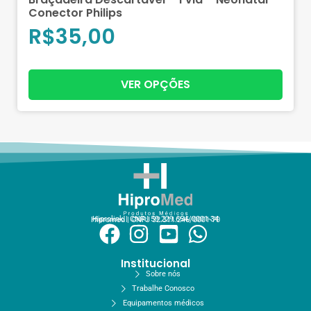
Conector Philips
R$
35,00
VER OPÇÕES
Hiprolink | CNPJ 59.229.654/0001-34
Hipromed | CNPJ 32.311.246/0001-70
Institucional
Sobre nós
Trabalhe Conosco
Equipamentos médicos