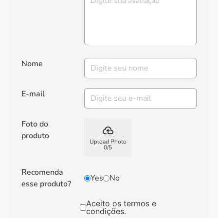
Nome
E-mail
Foto do
backup
produto
Upload Photo
0
/
5
Recomenda
Yes
No
esse produto?
Aceito os termos e
condições.