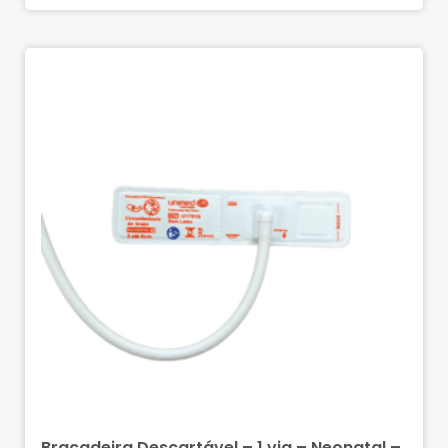
Braçadeira Descartável – 1 via – Neonatal –