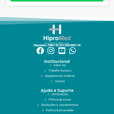
Hiprolink | CNPJ 59.229.654/0001-34
Hipromed | CNPJ 32.311.246/0001-70
Institucional
Sobre nós
Trabalhe Conosco
Equipamentos médicos
Contato
Ajuda e Suporte
Certificações
Política de trocas
Devoluções e cancelamentos
Política & privacidade