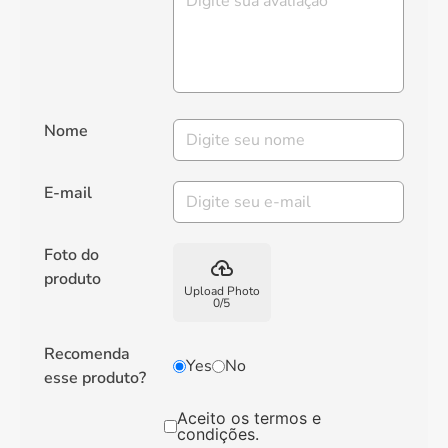
Nome
E-mail
Foto do
backup
produto
Upload Photo
0
/
5
Recomenda
Yes
No
esse produto?
Aceito os termos e
condições.