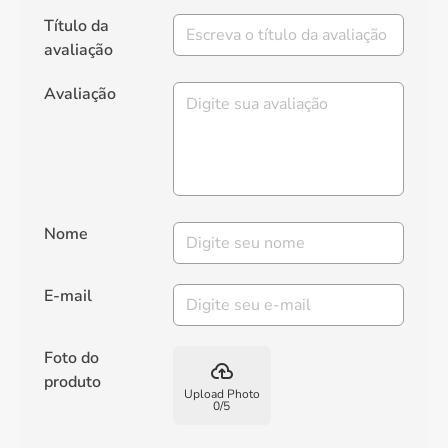
Título da
avaliação
Avaliação
Nome
E-mail
Foto do
backup
produto
Upload Photo
0
/
5