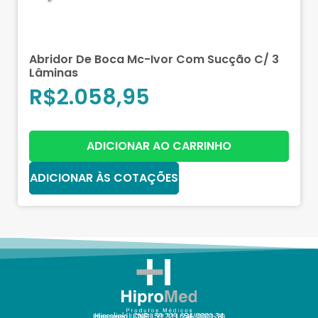
Abridor De Boca Mc-Ivor Com Sucção C/ 3
Lâminas
R$
2.058,95
ADICIONAR AO CARRINHO
ADICIONAR ÀS COTAÇÕES
Hiprolink | CNPJ 59.229.654/0001-34
Hipromed | CNPJ 32.311.246/0001-70