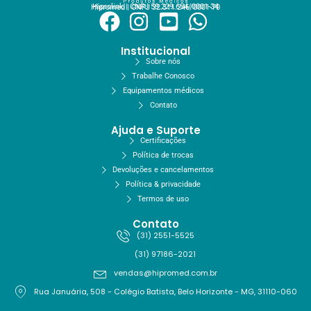
Hiprolink | CNPJ 59.229.654/0001-34
Hipromed | CNPJ 32.311.246/0001-70
Institucional
Sobre nós
Trabalhe Conosco
Equipamentos médicos
Contato
Ajuda e Suporte
Certificações
Política de trocas
Devoluções e cancelamentos
Política & privacidade
Termos de uso
Contato
(31) 2551-5525
(31) 97186-2021
vendas@hipromed.com.br
Rua Januária, 508 - Colégio Batista, Belo Horizonte - MG, 31110-060