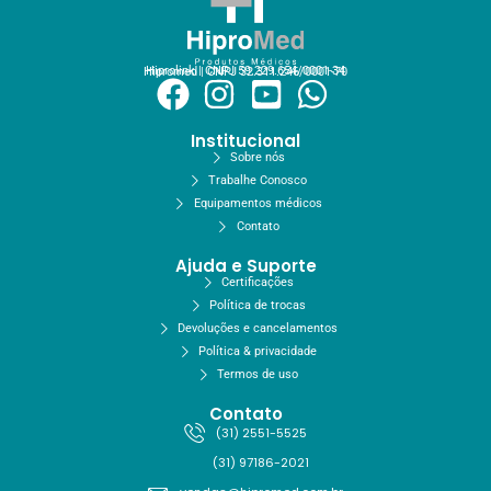
Hiprolink | CNPJ 59.229.654/0001-34
Hipromed | CNPJ 32.311.246/0001-70
Institucional
Sobre nós
Trabalhe Conosco
Equipamentos médicos
Contato
Ajuda e Suporte
Certificações
Política de trocas
Devoluções e cancelamentos
Política & privacidade
Termos de uso
Contato
(31) 2551-5525
(31) 97186-2021