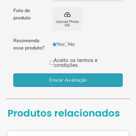
Foto do
backup
produto
Upload Photo
0
/
5
Recomenda
Yes
No
esse produto?
Aceito os termos e
condições.
Enviar Avaliação
Produtos relacionados