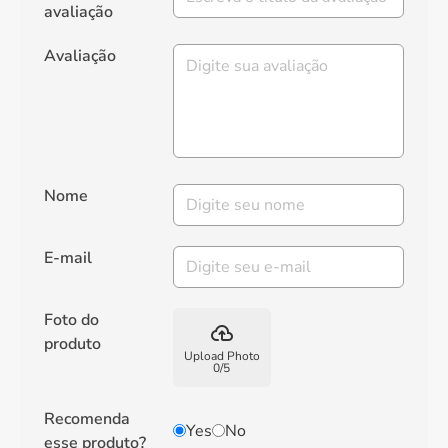
avaliação
Avaliação
Nome
E-mail
Foto do
backup
produto
Upload Photo
0
/
5
Recomenda
Yes
No
esse produto?