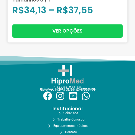
R$
34,13
–
R$
37,55
VER OPÇÕES
Hiprolink | CNPJ 59.229.654/0001-34
Hipromed | CNPJ 32.311.246/0001-70
Institucional
Sobre nós
Trabalhe Conosco
Equipamentos médicos
Contato