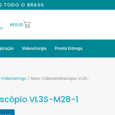
S TODO O BRASIL
R$
0,00
ta
spiração
Videocirurgia
Pronta Entrega
/
Vídeolaringo
/ Naso Vídeoendoscópio VL3S-
scópio VL3S-M28-1