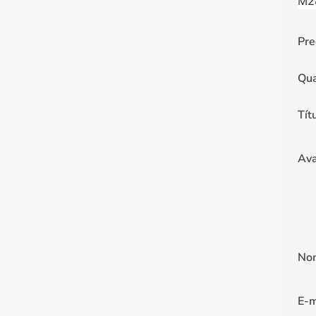
Pre
Qua
Tít
Ava
No
E-m