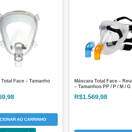
 Total Face – Tamanho
Máscara Total Face – Reut
– Tamanhos PP / P / M / G
69,98
R$
1.569,98
ICIONAR AO CARRINHO