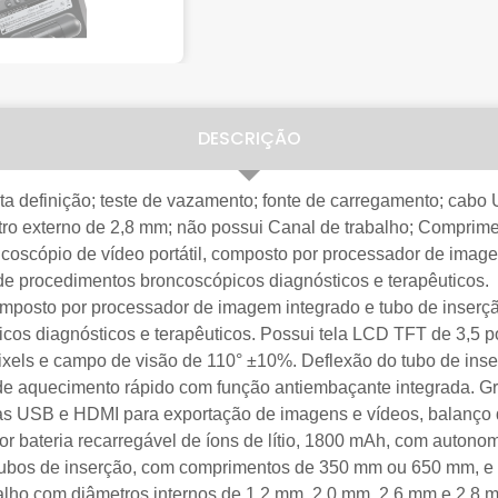
DESCRIÇÃO
 alta definição; teste de vazamento; fonte de carregamento; ca
ro externo de 2,8 mm; não possui Canal de trabalho; Compriment
oscópio de vídeo portátil, composto por processador de image
 de procedimentos broncoscópicos diagnósticos e terapêuticos.
omposto por processador de imagem integrado e tubo de inserçã
cos diagnósticos e terapêuticos. Possui tela LCD TFT de 3,5 
xels e campo de visão de 110° ±10%. Deflexão do tubo de inser
ma de aquecimento rápido com função antiembaçante integrada. 
s USB e HDMI para exportação de imagens e vídeos, balanço d
 bateria recarregável de íons de lítio, 1800 mAh, com autonom
 tubos de inserção, com comprimentos de 350 mm ou 650 mm, e 
lho com diâmetros internos de 1,2 mm, 2,0 mm, 2,6 mm e 2,8 