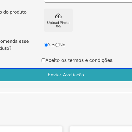
o do produto
backup
Upload Photo
0
/
5
comenda esse
Yes
No
duto?
Aceito os termos e condições.
Enviar Avaliação