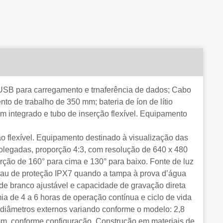
bo USB para carregamento e trnaferência de dados; Cabo
o de trabalho de 350 mm; bateria de íon de lítio
m integrado e tubo de inserção flexível. Equipamento
o flexível. Equipamento destinado à visualização das
polegadas, proporção 4:3, com resolução de 640 x 480
ção de 160° para cima e 130° para baixo. Fonte de luz
Grau de proteção IPX7 quando a tampa à prova d’água
e branco ajustável e capacidade de gravação direta
ia de 4 a 6 horas de operação contínua e ciclo de vida
diâmetros externos variando conforme o modelo: 2,8
mm, conforme configuração. Construção em materiais de