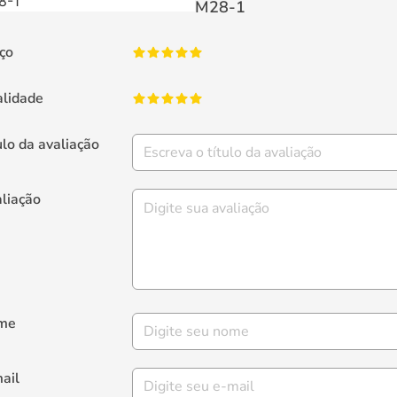
M28-1
ço
lidade
ulo da avaliação
liação
me
ail