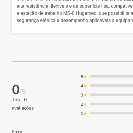
alta resistência, flexíveis e de superfície lisa, compa
a estação de trabalho MS-8 Hugemed, que possibilita a
segurança elétrica e desempenho aplicáveis a equipa
5
0
4
/5
3
Total
0
2
avaliações
1
Preço