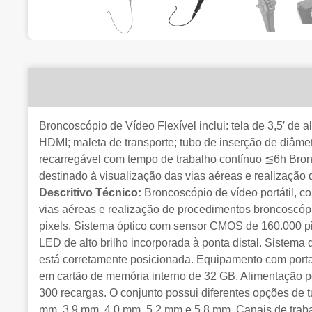
Broncoscópio de Vídeo Flexível inclui: tela de 3,5′ de
HDMI; maleta de transporte; tubo de inserção de diâmet
recarregável com tempo de trabalho contínuo ≦6h Bronc
destinado à visualização das vias aéreas e realização
Descritivo Técnico:
Broncoscópio de vídeo portátil, c
vias aéreas e realização de procedimentos broncoscópi
pixels. Sistema óptico com sensor CMOS de 160.000 pi
LED de alto brilho incorporada à ponta distal. Siste
está corretamente posicionada. Equipamento com porta
em cartão de memória interno de 32 GB. Alimentação por
300 recargas. O conjunto possui diferentes opções de
mm, 3,9 mm, 4,0 mm, 5,2 mm e 5,8 mm. Canais de traba