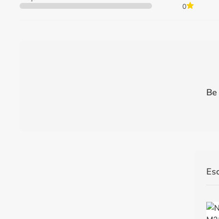
0
Be 
Es