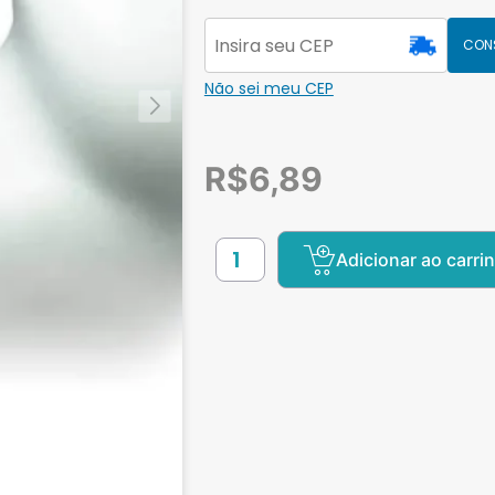
CON
Não sei meu CEP
R$
6,89
Adicionar ao carri