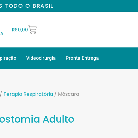
S TODO O BRASIL
R$
0,00
ta
spiração
Videocirurgia
Pronta Entrega
/
Terapia Respiratória
/ Máscara
ostomia Adulto