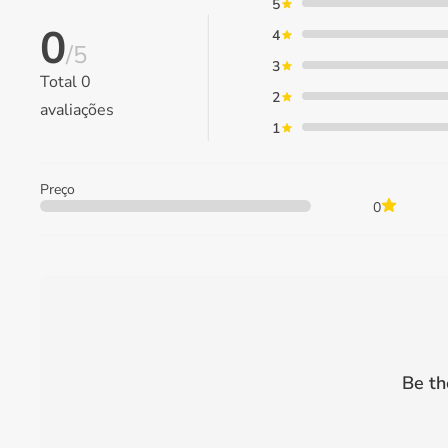
5
0
4
/5
3
Total
0
2
avaliações
1
Preço
0
Be th