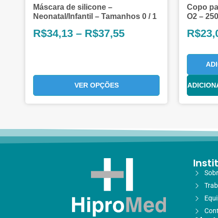
Máscara de silicone –
Copo pa
Neonatal/Infantil – Tamanhos 0 / 1
O2 – 25
R$
34,13
–
R$
37,55
R$
23,
AD
VER OPÇÕES
ADICION
Insti
Sobr
Trab
Equ
Con