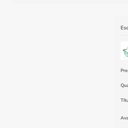
Es
Pre
Qua
Tít
Ava