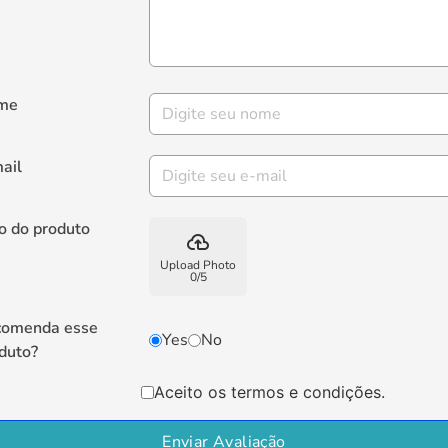
me
ail
o do produto
backup
Upload Photo
0
/
5
comenda esse
Yes
No
duto?
Aceito os termos e condições.
Enviar Avaliação