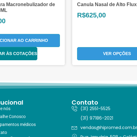
ra Macronebulizador de
Canula Nasal de Alto Flux
0ML
R$
625,00
00
ICIONAR AO CARRINHO
AR ÀS COTAÇÕES
VER OPÇÕES
tucional
Contato
(31) 2551-5525
e nós
alhe Conosco
(31) 97186-2021
ipamentos médicos
vendas@hipromed.com.b
tato