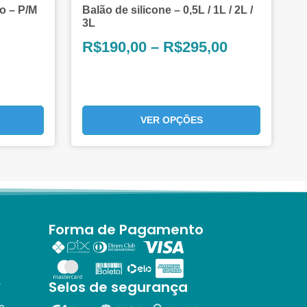
o – P/M
Balão de silicone – 0,5L / 1L / 2L /
3L
R$
190,00
–
R$
295,00
VER OPÇÕES
Forma de Pagamento
Selos de segurança
r