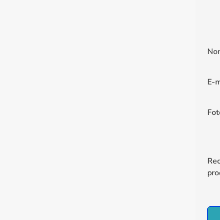
No
E-m
Fot
Re
pro