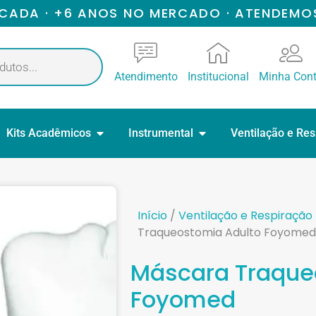
ICADA · +6 ANOS NO MERCADO · ATENDEMO
Atendimento
Institucional
Minha Con
Kits Acadêmicos
Instrumental
Ventilação e Re
Início
/
Ventilação e Respiração
Traqueostomia Adulto Foyomed
Máscara Traque
Foyomed