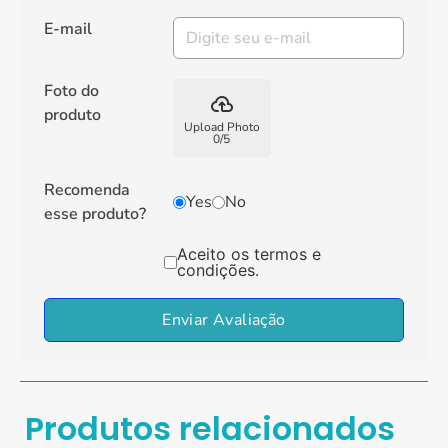
E-mail
Foto do
backup
produto
Upload Photo
0
/
5
Recomenda
Yes
No
esse produto?
Aceito os termos e
condições.
Enviar Avaliação
Produtos relacionados