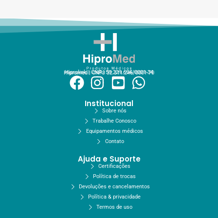
Hiprolink | CNPJ 59.229.654/0001-34
Hipromed | CNPJ 32.311.246/0001-70
Institucional
Sobre nós
Trabalhe Conosco
Equipamentos médicos
Contato
Ajuda e Suporte
Certificações
Política de trocas
Devoluções e cancelamentos
Política & privacidade
Termos de uso