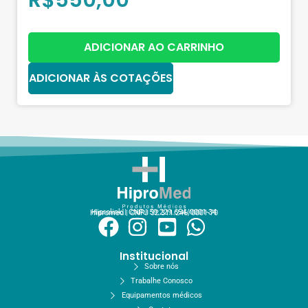
R$
550,00
ADICIONAR AO CARRINHO
ADICIONAR ÀS COTAÇÕES
Hiprolink | CNPJ 59.229.654/0001-34
Hipromed | CNPJ 32.311.246/0001-70
Institucional
Sobre nós
Trabalhe Conosco
Equipamentos médicos