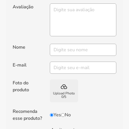
Avaliação
Nome
E-mail
Foto do
backup
produto
Upload Photo
0
/
5
Recomenda
Yes
No
esse produto?