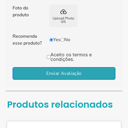
Foto do
backup
produto
Upload Photo
0
/
5
Recomenda
Yes
No
esse produto?
Aceito os termos e
condições.
Enviar Avaliação
Produtos relacionados