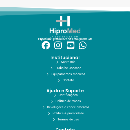
Hiprolink | CNPJ 59.229.654/0001-34
Hipromed | CNPJ 32.311.246/0001-70
Institucional
Sobre nós
Trabalhe Conosco
Equipamentos médicos
Contato
Ajuda e Suporte
Certificações
Política de trocas
Devoluções e cancelamentos
Política & privacidade
Termos de uso
Contato