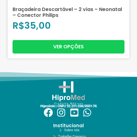
Braçadeira Descartável – 2 vias – Neonatal
– Conector Philips
R$
35,00
VER OPÇÕES
Hiprolink | CNPJ 59.229.654/0001-34
Hipromed | CNPJ 32.311.246/0001-70
Institucional
Sobre nós
Trabalhe Conosco