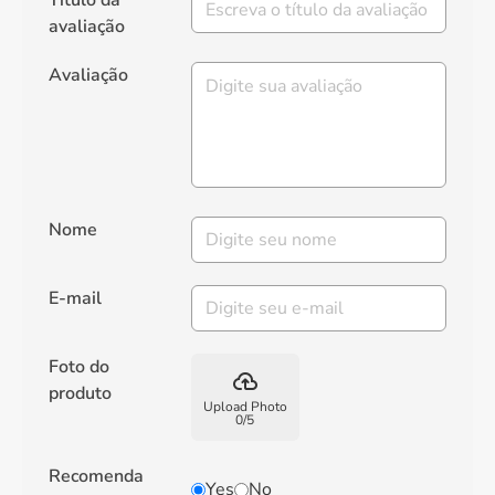
Título da
avaliação
Avaliação
Nome
E-mail
Foto do
backup
produto
Upload Photo
0
/
5
Recomenda
Yes
No