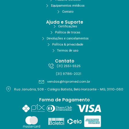
Equipamentos médicos
Contato
Ajuda e Suporte
Certificações
Política de trocas
Devoluções e cancelamentos
Política & privacidade
Termos de uso
Contato
(31) 2551-5525
(31) 97186-2021
vendas@hipromed.com.br
Rua Januária, 508 - Colégio Batista, Belo Horizonte - MG, 31110-060
Forma de Pagamento