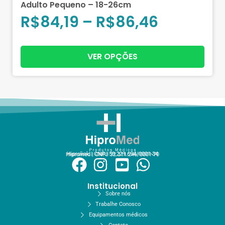
Adulto Pequeno – 18-26cm
R$
84,19
–
R$
86,46
VER OPÇÕES
Hiprolink | CNPJ 59.229.654/0001-34
Hipromed | CNPJ 32.311.246/0001-70
Institucional
Sobre nós
Trabalhe Conosco
Equipamentos médicos