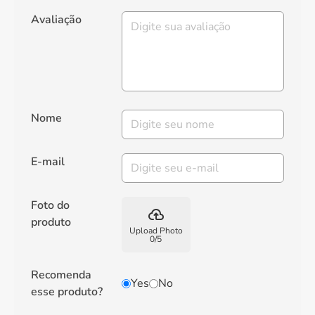
Avaliação
Nome
E-mail
Foto do
backup
produto
Upload Photo
0
/
5
Recomenda
Yes
No
esse produto?