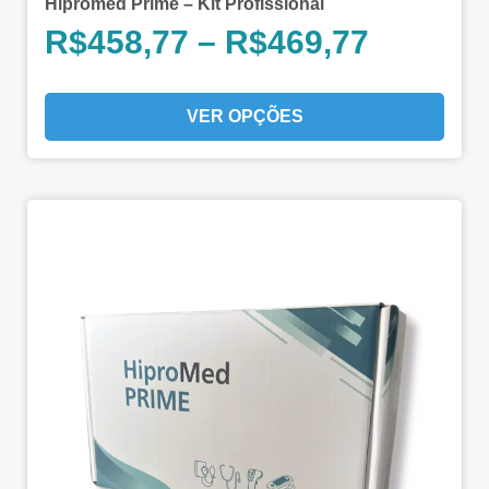
Hipromed Prime – Kit Profissional
R$
458,77
–
R$
469,77
VER OPÇÕES