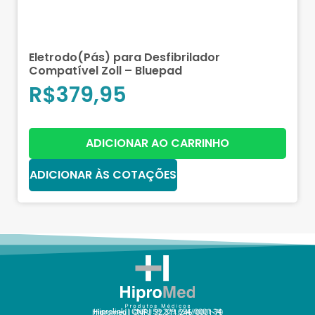
Eletrodo(Pás) para Desfibrilador
Compatível Zoll – Bluepad
R$
379,95
ADICIONAR AO CARRINHO
ADICIONAR ÀS COTAÇÕES
Hiprolink | CNPJ 59.229.654/0001-34
Hipromed | CNPJ 32.311.246/0001-70