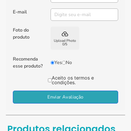
E-mail
Foto do
backup
produto
Upload Photo
0
/
5
Recomenda
Yes
No
esse produto?
Aceito os termos e
condições.
Enviar Avaliação
Produtos relacionados