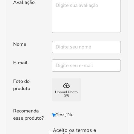
Avaliação
Nome
E-mail
Foto do
backup
produto
Upload Photo
0
/
5
Recomenda
Yes
No
esse produto?
Aceito os termos e