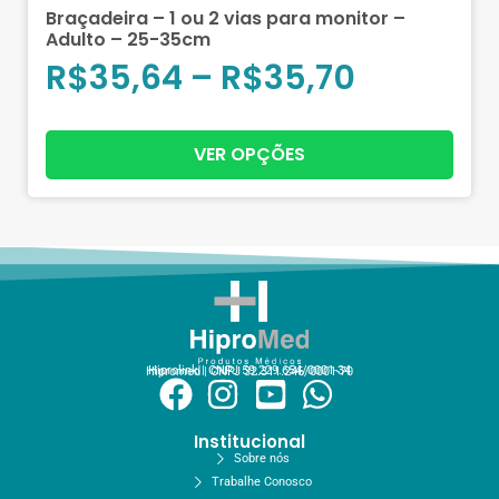
Braçadeira – 1 ou 2 vias para monitor –
Adulto – 25-35cm
R$
35,64
–
R$
35,70
VER OPÇÕES
Hiprolink | CNPJ 59.229.654/0001-34
Hipromed | CNPJ 32.311.246/0001-70
Institucional
Sobre nós
Trabalhe Conosco