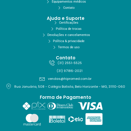
Equipamentos médicos
Contato
Ajuda e Suporte
Certificações
Política de trocas
Devoluções e cancelamentos
Política & privacidade
Termos de uso
Contato
(31) 2551-5525
(31) 97186-2021
vendas@hipromed.com.br
Rua Januária, 508 - Colégio Batista, Belo Horizonte - MG, 31110-060
Forma de Pagamento