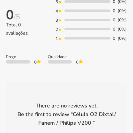
0
(0%)
5
0
0
(0%)
4
/5
0
(0%)
3
Total
0
0
(0%)
2
avaliações
0
(0%)
1
Preço
Qualidade
0
0
There are no reviews yet.
Be the first to review “
Célula O2 Dixtal/
Fanem / Philips V200
”