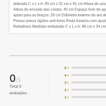
dobrada C x L x A: 85 cm x 32 cm x 91 cm Altura do ass
Altura do encosto das costas: 40 cm Espaço livre do ap
apoio para os braços: 26 cm Diâmetro externo do aro de
Possui pneus rígidos anti-furos Roda traseira com ajust
Rebatíveis Medidas embalado C x L x A: 86 cm x 34 c
5
0
4
/5
3
Total
0
2
avaliações
1