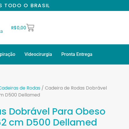
S TODO O BRASIL
R$
0,00
ta
spiração
Videocirurgia
Pronta Entrega
Cadeiras de Rodas
/ Cadeira de Rodas Dobrável
cm D500 Dellamed
s Dobrável Para Obeso
 62 cm D500 Dellamed