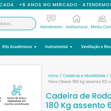
ICADA · +6 ANOS NO MERCADO · ATENDEMO
Atendimento
Institucional
Minha Con
Kits Acadêmicos
Instrumental
Ventilação e Re
Início
/
Cadeiras e Mobilidade
/
Para Obeso 180 Kg assento 62 
Cadeira de Roda
180 Kg assento