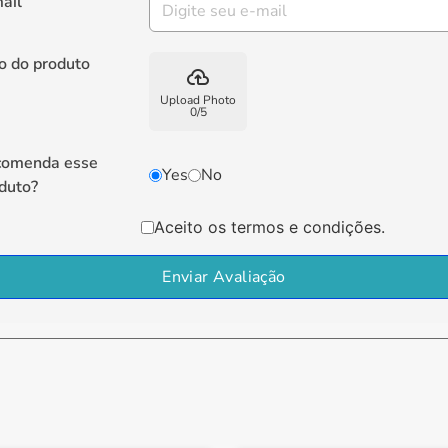
ail
o do produto
backup
Upload Photo
0
/
5
comenda esse
Yes
No
duto?
Aceito os termos e condições.
Enviar Avaliação