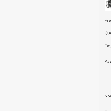
Pre
Qua
Tít
Ava
No