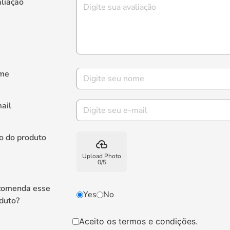
liação
me
ail
o do produto
backup
Upload Photo
0
/
5
comenda esse
Yes
No
duto?
Aceito os termos e condições.