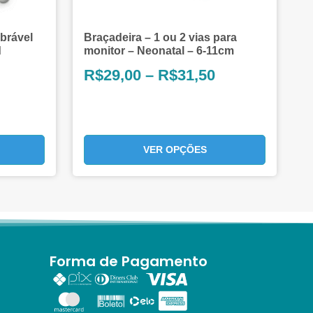
brável
Braçadeira – 1 ou 2 vias para
d
monitor – Neonatal – 6-11cm
R$
29,00
–
R$
31,50
VER OPÇÕES
Forma de Pagamento