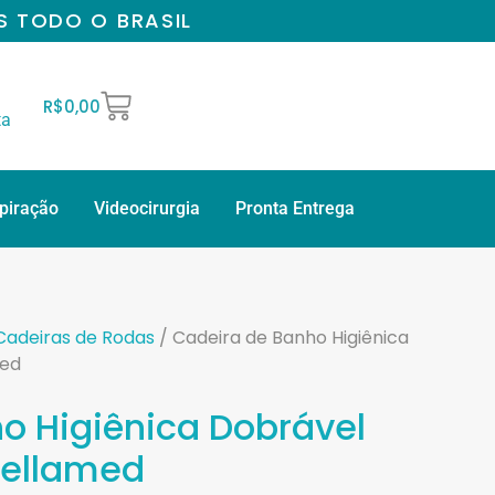
S TODO O BRASIL
R$
0,00
ta
spiração
Videocirurgia
Pronta Entrega
Cadeiras de Rodas
/ Cadeira de Banho Higiênica
med
o Higiênica Dobrável
Dellamed