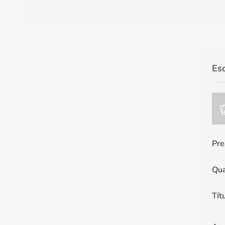
Es
Pre
Qua
Tít