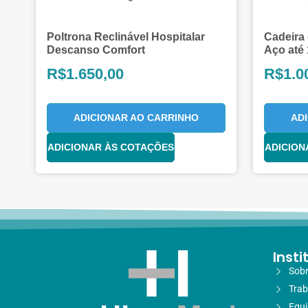
Poltrona Reclinável Hospitalar
Cadeira
Descanso Comfort
Aço até
R$
1.650,00
R$
1.0
ADICIONAR AO CARRINHO
AD
ADICIONAR ÀS COTAÇÕES
ADICION
Insti
Sobr
Trab
Equ