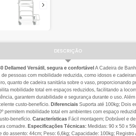
DESCRIÇÃO
30 Dellamed
Versátil, segura e confortável
A Cadeira de Banh
de pessoas com mobilidade reduzida, como idosos e cadeirante
ro, quanto de cadeira sanitária sobre o vaso, proporcionando p
ilita mobilidade total em espaços reduzidos, facilitando a loco
tência, garantem durabilidade e segurança durante o uso. Além 
celente custo-benefício.
Diferenciais
Suporta até 100kg; Dois e
0º permitem mobilidade total em ambientes com espaço reduzido
custo-benefício.
Características
Fácil montagem; Dobrável e de
para comadre.
Especificações Técnicas:
Medidas: 90 x 50 x 59c
e do assento: 44cm; Peso: 6,6kg; Capacidade: 100kg; Registro