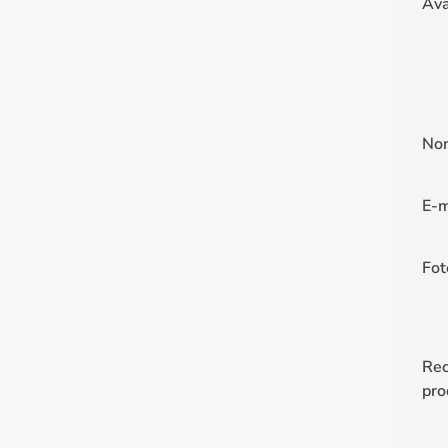
Ava
No
E-m
Fot
Re
pro