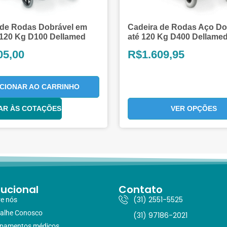
 de Rodas Dobrável em
Cadeira de Rodas Aço Do
 120 Kg D100 Dellamed
até 120 Kg D400 Dellame
05,00
R$
1.609,95
ICIONAR AO CARRINHO
AR ÀS COTAÇÕES
VER OPÇÕES
tucional
Contato
(31) 2551-5525
e nós
alhe Conosco
(31) 97186-2021
ipamentos médicos