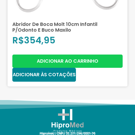
Abridor De Boca Molt 10cm Infantil
P/Odonto E Buco Maxilo
R$
354,95
ADICIONAR AO CARRINHO
ADICIONAR ÀS COTAÇÕES
Hiprolink | CNPJ 59.229.654/0001-34
Hipromed | CNPJ 32.311.246/0001-70