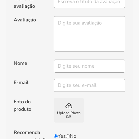
avaliação
Avaliação
Nome
E-mail
Foto do
backup
produto
Upload Photo
0
/
5
Recomenda
Yes
No