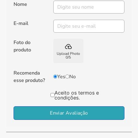
Nome
E-mail
Foto do
backup
produto
Upload Photo
0
/
5
Recomenda
Yes
No
esse produto?
Aceito os termos e
condições.
Enviar Avaliação