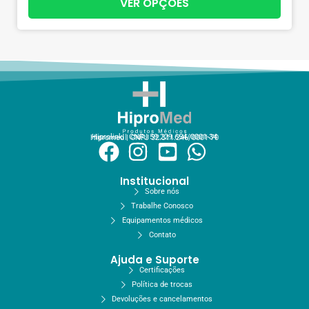
VER OPÇÕES
Hiprolink | CNPJ 59.229.654/0001-34
Hipromed | CNPJ 32.311.246/0001-70
Institucional
Sobre nós
Trabalhe Conosco
Equipamentos médicos
Contato
Ajuda e Suporte
Certificações
Política de trocas
Devoluções e cancelamentos