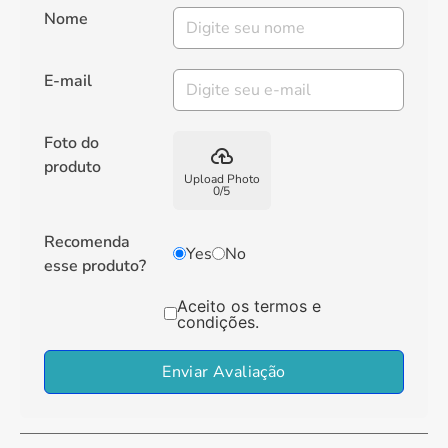
Nome
E-mail
Foto do
backup
produto
Upload Photo
0
/
5
Recomenda
Yes
No
esse produto?
Aceito os termos e
condições.
Enviar Avaliação