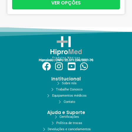
VER OPÇÕES
Hiprolink | CNPJ 59.229.654/0001-34
Hipromed | CNPJ 32.311.246/0001-70
Institucional
Sobre nós
Trabalhe Conosco
Equipamentos médicos
Contato
Ajuda e Suporte
Certificações
Política de trocas
Devoluções e cancelamentos