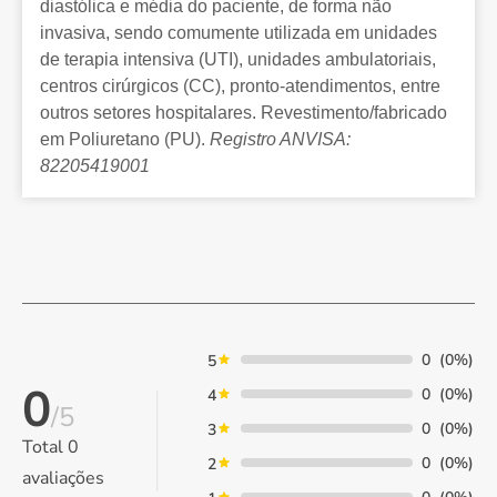
diastólica e média do paciente, de forma não
invasiva, sendo comumente utilizada em unidades
de terapia intensiva (UTI), unidades ambulatoriais,
centros cirúrgicos (CC), pronto-atendimentos, entre
outros setores hospitalares. Revestimento/fabricado
em Poliuretano (PU).
Registro ANVISA:
82205419001
0
(0%)
5
0
0
(0%)
4
/5
0
(0%)
3
Total
0
0
(0%)
2
avaliações