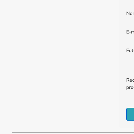
No
E-m
Fot
Re
pro