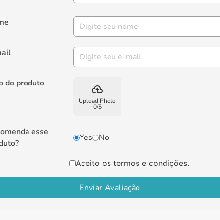
me
ail
o do produto
backup
Upload Photo
0
/
5
comenda esse
Yes
No
duto?
Aceito os termos e condições.
Enviar Avaliação