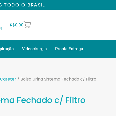
S TODO O BRASIL
R$
0,00
ta
spiração
Videocirurgia
Pronta Entrega
 Cateter
/ Bolsa Urina Sistema Fechado c/ Filtro
ema Fechado c/ Filtro