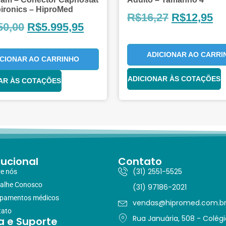
pironics – HiproMed
R$
16,27
R$
12,95
50,00
R$
5.995,95
ADICIONAR AO CARRI
ICIONAR AO CARRINHO
ADICIONAR ÀS COTAÇÕES
AR ÀS COTAÇÕES
tucional
Contato
(31) 2551-5525
e nós
alhe Conosco
(31) 97186-2021
ipamentos médicos
vendas@hipromed.com.b
tato
Rua Januária, 508 - Colégi
a e Suporte