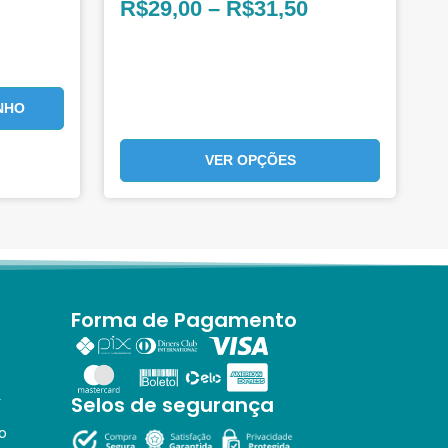
R$
29,00
–
R$
31,50
NHO
VER OPÇÕES
Forma de Pagamento
Selos de segurança
r
o