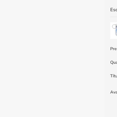
Es
Pre
Qua
Tít
Ava