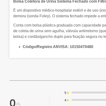
Bolsa Coletora de Urina Sistema Fechado com Filtro
É um dispositivo médico-hospitalar estéril e de uso ún
demora (sonda Foley). O sistema fechado impede a entra
Conta com bolsa plástica graduada com capacidade para
de coleta de urina sem agulha, válvula antirretorno (que 
bolsa) e cordão/gancho duplo para fixação segura no le
Código/Registro ANVISA:
10150470480
5
0
4
/5