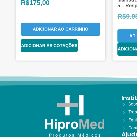
R$
175,00
5 – Res
R$
9.9
ADICIONAR AO CARRINHO
AD
ADICIONAR ÀS COTAÇÕES
ADICION
Insti
Sobr
Trab
Equ
Con
Ajud