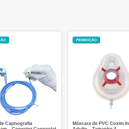
Oferta!
ÇÃO
PROMOÇÃO
de Capnografia
Máscara de PVC Coxim Inf
eam – Conector Capnostat
Adulto – Tamanho 4