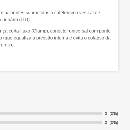
 em pacientes submetidos a cateterismo vesical de
urinário (ITU).
ça corta-fluxo (Clamp), conector universal com ponto
ico (que equaliza a pressão interna e evita o colapso da
rúrgico.
0
(0%)
0
(0%)