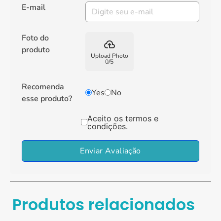
E-mail
Foto do
backup
produto
Upload Photo
0
/
5
Recomenda
Yes
No
esse produto?
Aceito os termos e
condições.
Enviar Avaliação
Produtos relacionados