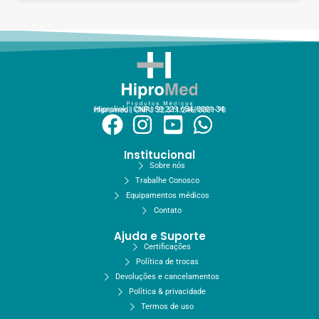
Hiprolink | CNPJ 59.229.654/0001-34
Hipromed | CNPJ 32.311.246/0001-70
Institucional
Sobre nós
Trabalhe Conosco
Equipamentos médicos
Contato
Ajuda e Suporte
Certificações
Política de trocas
Devoluções e cancelamentos
Política & privacidade
Termos de uso