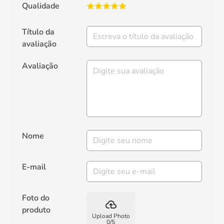
Qualidade
Título da
avaliação
Avaliação
Nome
E-mail
Foto do
backup
produto
Upload Photo
0
/
5