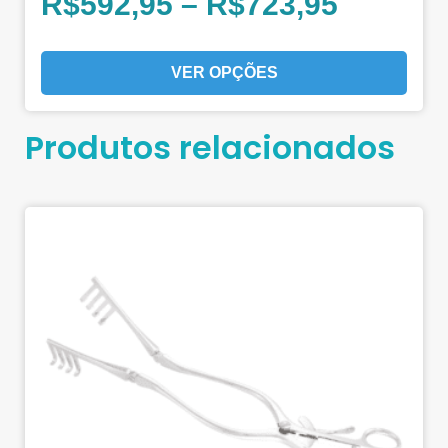
R$
592,95
–
R$
723,95
VER OPÇÕES
Produtos relacionados