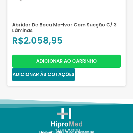
Abridor De Boca Mc-Ivor Com Sucção C/ 3
Lâminas
R$
2.058,95
ADICIONAR AO CARRINHO
ADICIONAR ÀS COTAÇÕES
Hiprolink | CNPJ 59.229.654/0001-34
Hipromed | CNPJ 32.311.246/0001-70