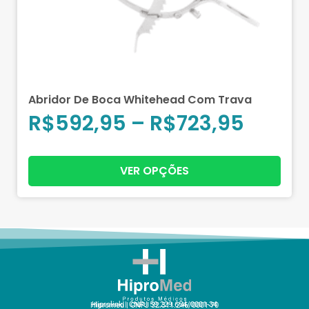
Abridor De Boca Whitehead Com Trava
R$
592,95
–
R$
723,95
VER OPÇÕES
Hiprolink | CNPJ 59.229.654/0001-34
Hipromed | CNPJ 32.311.246/0001-70