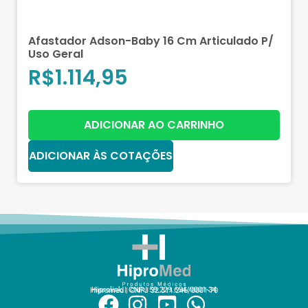
Afastador Adson-Baby 16 Cm Articulado P/
Uso Geral
R$
1.114,95
ADICIONAR AO CARRINHO
ADICIONAR ÀS COTAÇÕES
Hiprolink | CNPJ 59.229.654/0001-34
Hipromed | CNPJ 32.311.246/0001-70