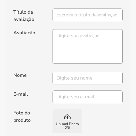
Título da
avaliação
Avaliação
Nome
E-mail
Foto do
backup
produto
Upload Photo
0
/
5