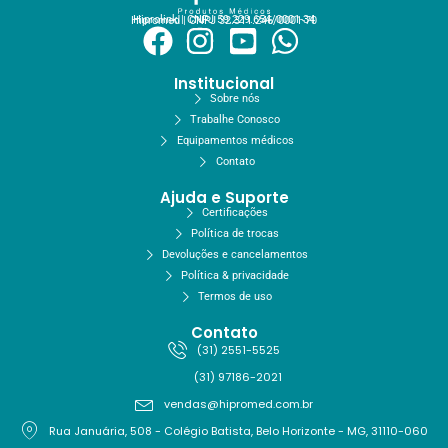
Hiprolink | CNPJ 59.229.654/0001-34
Hipromed | CNPJ 32.311.246/0001-70
Institucional
Sobre nós
Trabalhe Conosco
Equipamentos médicos
Contato
Ajuda e Suporte
Certificações
Política de trocas
Devoluções e cancelamentos
Política & privacidade
Termos de uso
Contato
(31) 2551-5525
(31) 97186-2021
vendas@hipromed.com.br
Rua Januária, 508 - Colégio Batista, Belo Horizonte - MG, 31110-060