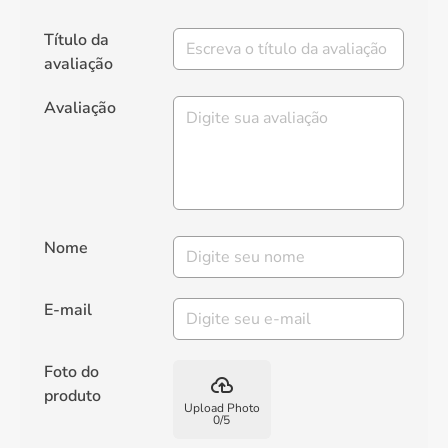
Título da
avaliação
Avaliação
Nome
E-mail
Foto do
backup
produto
Upload Photo
0
/
5