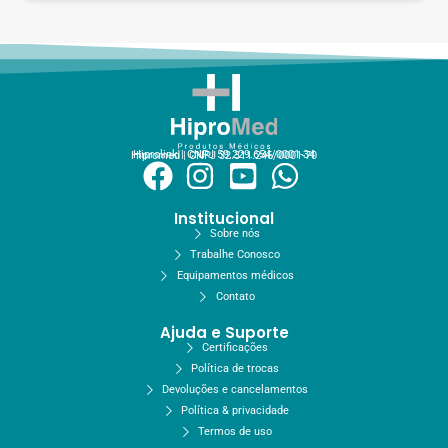
Hiprolink | CNPJ 59.229.654/0001-34
Hipromed | CNPJ 32.311.246/0001-70
Institucional
Sobre nós
Trabalhe Conosco
Equipamentos médicos
Contato
Ajuda e Suporte
Certificações
Política de trocas
Devoluções e cancelamentos
Política & privacidade
Termos de uso