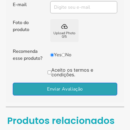
E-mail
Foto do
backup
produto
Upload Photo
0
/
5
Recomenda
Yes
No
esse produto?
Aceito os termos e
condições.
Enviar Avaliação
Produtos relacionados