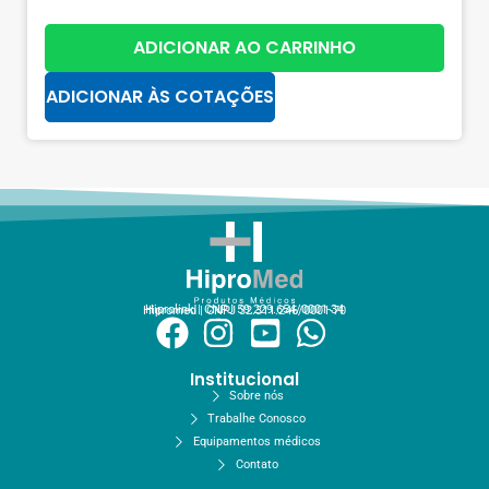
ADICIONAR AO CARRINHO
ADICIONAR ÀS COTAÇÕES
Hiprolink | CNPJ 59.229.654/0001-34
Hipromed | CNPJ 32.311.246/0001-70
Institucional
Sobre nós
Trabalhe Conosco
Equipamentos médicos
Contato