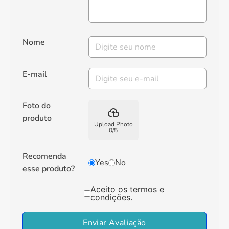
Nome
E-mail
Foto do
backup
produto
Upload Photo
0
/
5
Recomenda
Yes
No
esse produto?
Aceito os termos e
condições.
Enviar Avaliação