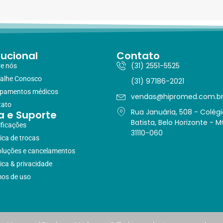
tucional
Contato
(31) 2551-5525
e nós
alhe Conosco
(31) 97186-2021
ipamentos médicos
vendas@hipromed.com.b
tato
Rua Januária, 508 - Colégi
a e Suporte
Batista, Belo Horizonte - M
ificações
31110-060
tica de trocas
luções e cancelamentos
tica & privacidade
os de uso