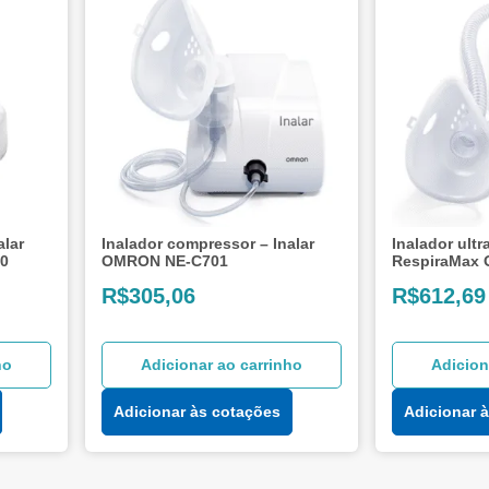
alar
Inalador compressor – Inalar
Inalador ult
0
OMRON NE-C701
RespiraMax
R$
305,06
R$
612,69
ho
Adicionar ao carrinho
Adicion
Adicionar às cotações
Adicionar 