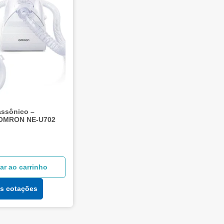
rassônico –
 OMRON NE-U702
ar ao carrinho
às cotações