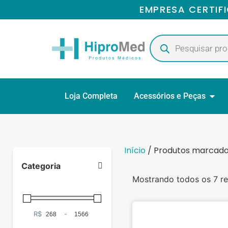
EMPRESA CERTIF
Loja Completa
Acessórios e Peças
Início
/ Produtos marcado
Categoria
Mostrando todos os 7 re
Terapia
Respiratória
(7)
R$
-
Minimum Price
Maximum Price