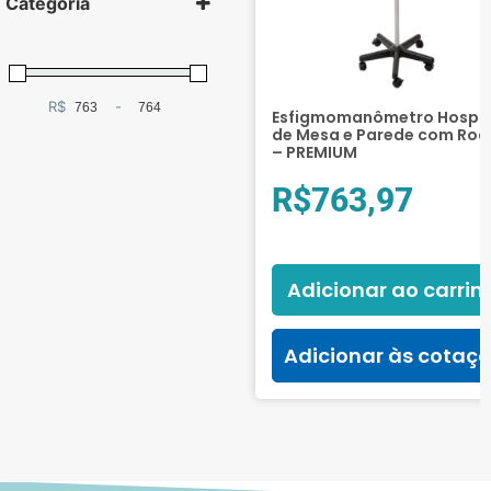
Categoria
Monitoramento e
Diagnóstico
(1)
R$
-
Minimum Price
Maximum Price
Esfigmomanômetro Hospit
Aparelhos de
de Mesa e Parede com Rodí
Pressão
(1)
– PREMIUM
De braço
(1)
R$
763,97
Adicionar ao carrin
Adicionar às cotaç