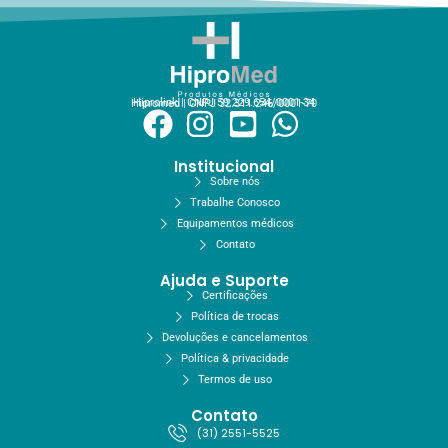
Hiprolink | CNPJ 59.229.654/0001-34
Hipromed | CNPJ 32.311.246/0001-70
Institucional
Sobre nós
Trabalhe Conosco
Equipamentos médicos
Contato
Ajuda e Suporte
Certificações
Política de trocas
Devoluções e cancelamentos
Política & privacidade
Termos de uso
Contato
(31) 2551-5525