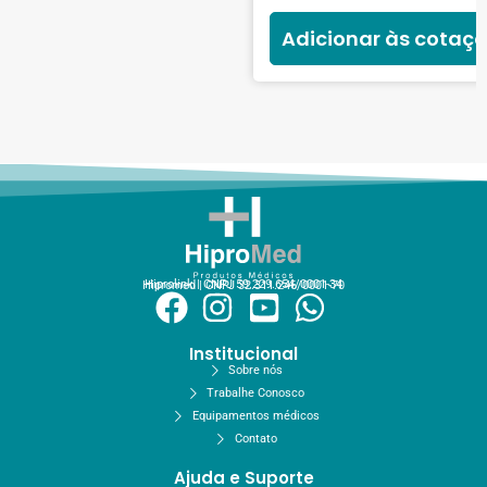
Adicionar às cotaç
Hiprolink | CNPJ 59.229.654/0001-34
Hipromed | CNPJ 32.311.246/0001-70
Institucional
Sobre nós
Trabalhe Conosco
Equipamentos médicos
Contato
Ajuda e Suporte