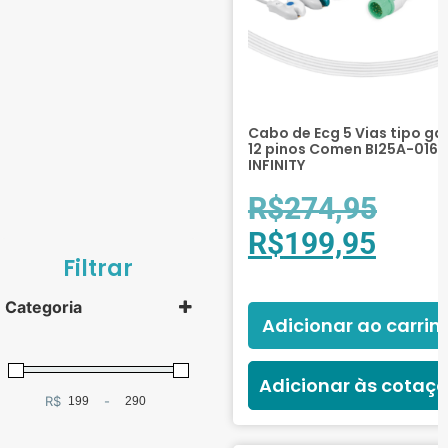
Cabo de Ecg 5 Vias tipo ga
12 pinos Comen BI25A-016 
INFINITY
R$
274,95
R$
199,95
Filtrar
Categoria
Adicionar ao carrin
Cabos e Sensores
(2)
Adicionar às cotaç
R$
-
Minimum Price
Maximum Price
SPO2
(1)