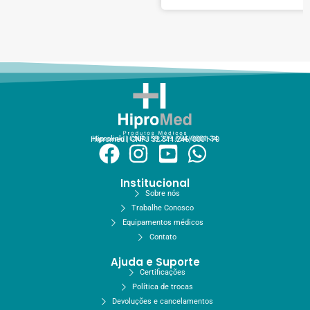
Hiprolink | CNPJ 59.229.654/0001-34
Hipromed | CNPJ 32.311.246/0001-70
Institucional
Sobre nós
Trabalhe Conosco
Equipamentos médicos
Contato
Ajuda e Suporte
Certificações
Política de trocas
Devoluções e cancelamentos