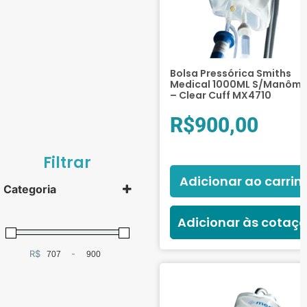
Bolsa Pressórica Smiths
Medical 1000ML S/Manôme
– Clear Cuff MX4710
R$
900,00
Filtrar
Adicionar ao carrin
Categoria
Adicionar às cotaç
Terapia Intensiva
(2)
R$
-
Minimum Price
Maximum Price