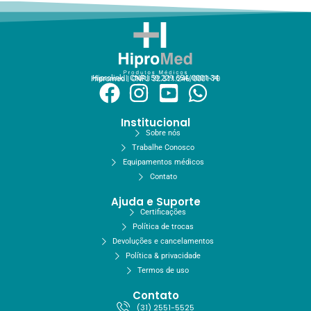
Hiprolink | CNPJ 59.229.654/0001-34
Hipromed | CNPJ 32.311.246/0001-70
Institucional
Sobre nós
Trabalhe Conosco
Equipamentos médicos
Contato
Ajuda e Suporte
Certificações
Política de trocas
Devoluções e cancelamentos
Política & privacidade
Termos de uso
Contato
(31) 2551-5525