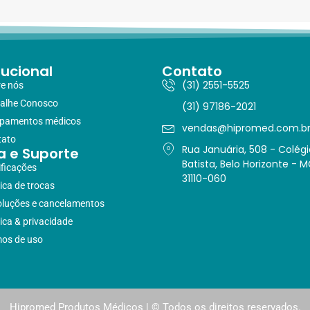
tucional
Contato
(31) 2551-5525
e nós
alhe Conosco
(31) 97186-2021
ipamentos médicos
vendas@hipromed.com.b
tato
Rua Januária, 508 - Colégi
a e Suporte
Batista, Belo Horizonte - M
ificações
31110-060
tica de trocas
luções e cancelamentos
tica & privacidade
os de uso
Hipromed Produtos Médicos | © Todos os direitos reservados.