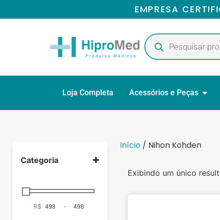
EMPRESA CERTIF
Loja Completa
Acessórios e Peças
Início
/ Nihon Kohden
Categoria
Exibindo um único resul
Cabos e
Sensores
(1)
R$
-
Minimum Price
Maximum Price