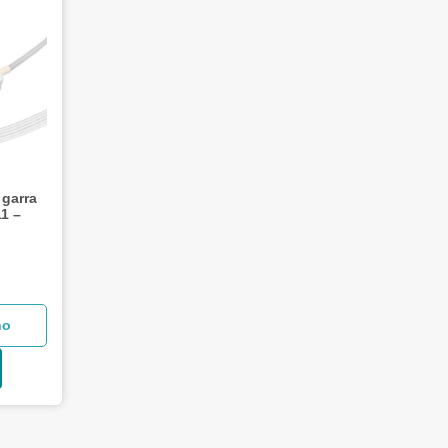
 garra
1 –
ho