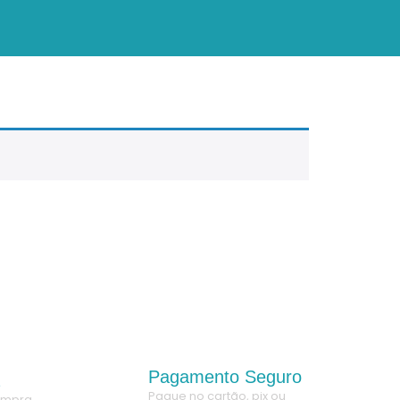
Pagamento Seguro
a
Pague no cartão, pix ou
compra