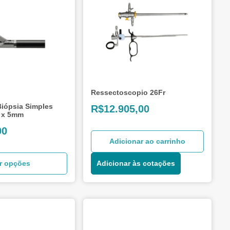
Ressectoscopio 26Fr
iópsia Simples
R$
12.905,00
 x 5mm
00
Adicionar ao carrinho
r opções
Adicionar às cotações