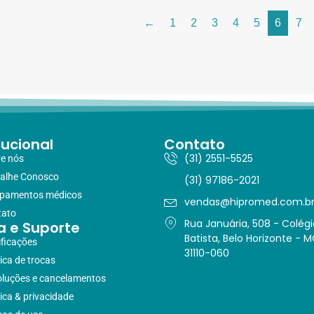
←
1
2
3
4
5
6
7
tucional
Contato
(31) 2551-5525
e nós
alhe Conosco
(31) 97186-2021
ipamentos médicos
vendas@hipromed.com.b
tato
Rua Januária, 508 - Colégi
a e Suporte
Batista, Belo Horizonte - M
ificações
31110-060
tica de trocas
luções e cancelamentos
tica & privacidade