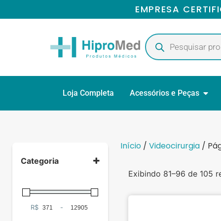
EMPRESA CERTIF
Loja Completa
Acessórios e Peças
Início
/
Videocirurgia
/ Pág
Categoria
Exibindo 81–96 de 105 r
Gerais
(2)
R$
-
Minimum Price
Maximum Price
Ginecologia
(1)