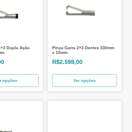
2+3 Dupla Ação
Pinça Garra 2×3 Dentes 330mm
mm
x 10mm
00
R$
2.598,00
r opções
Ver opções