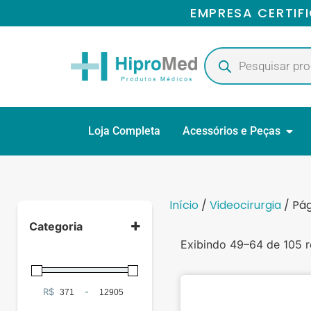
EMPRESA CERTIF
Loja Completa
Acessórios e Peças
Início
/
Videocirurgia
/ Pág
Categoria
Exibindo 49–64 de 105 r
Gerais
(2)
R$
-
Minimum Price
Maximum Price
Ginecologia
(1)