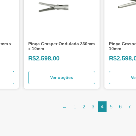
0mm x
Pinça Grasper Ondulada 330mm
Pinça Grasp
x 10mm
10mm
R$
2.598,00
R$
2.598,
Ver opções
Ve
←
1
2
3
4
5
6
7