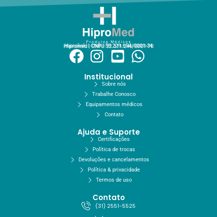
Hiprolink | CNPJ 59.229.654/0001-34
Hipromed | CNPJ 32.311.246/0001-70
Institucional
Sobre nós
Trabalhe Conosco
Equipamentos médicos
Contato
Ajuda e Suporte
Certificações
Política de trocas
Devoluções e cancelamentos
Política & privacidade
Termos de uso
Contato
(31) 2551-5525