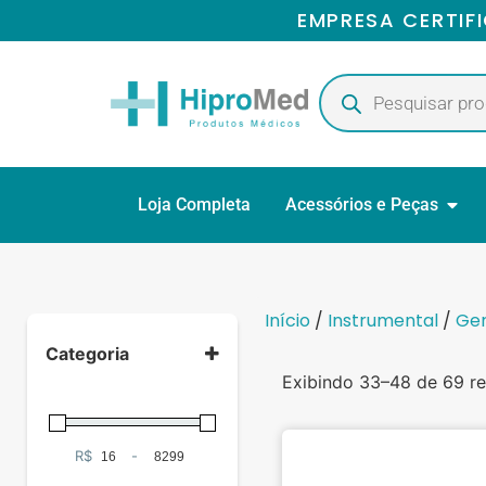
EMPRESA CERTIF
Loja Completa
Acessórios e Peças
Início
/
Instrumental
/
Ger
Categoria
Exibindo 33–48 de 69 re
Gerais
(69)
R$
-
Minimum Price
Maximum Price
Laparoscopia
(2)