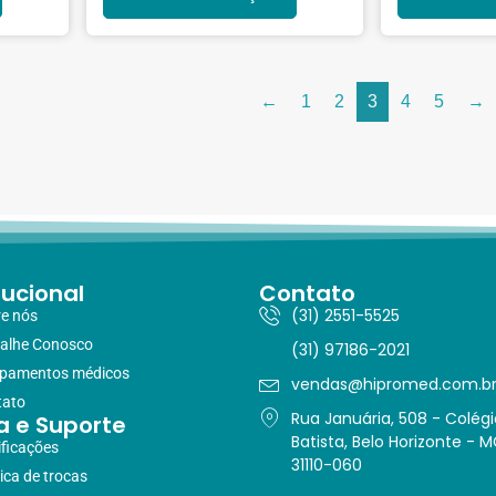
←
1
2
3
4
5
→
tucional
Contato
(31) 2551-5525
e nós
alhe Conosco
(31) 97186-2021
ipamentos médicos
vendas@hipromed.com.b
tato
Rua Januária, 508 - Colégi
a e Suporte
Batista, Belo Horizonte - M
ificações
31110-060
tica de trocas