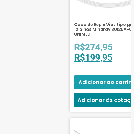
Estetoscópio
(11)
Lâmpadas
(2)
Otoscópios
(1)
Cabo de Ecg 5 Vias tipo ga
12 pinos Mindray BUI25A-01
Monitoramento e
UNIMED
Diagnóstico
(2)
Terapia Intensiva
(2)
R$
274,95
R$
199,95
Adicionar ao carrin
Adicionar às cotaç