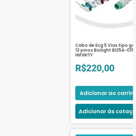
Cabo de Ecg 5 Vias tipo ga
12 pinos Biolight BI25A-015 
INFINITY
R$
220,00
Adicionar ao carrin
Adicionar às cotaç
Of