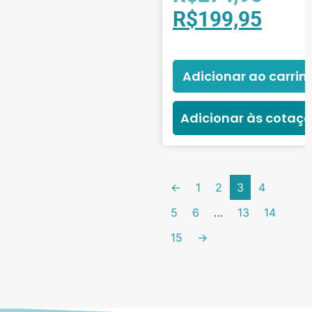
R$
199,95
Adicionar ao carrin
Adicionar às cotaç
←
1
2
3
4
5
6
…
13
14
15
→