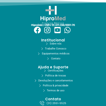
Hiprolink | CNPJ 59.229.654/0001-34
Hipromed | CNPJ 32.311.246/0001-70
Institucional
Sobre nós
Trabalhe Conosco
Equipamentos médicos
Contato
Ajuda e Suporte
Certificações
Política de trocas
Devoluções e cancelamentos
Política & privacidade
Termos de uso
Contato
(31) 2551-5525