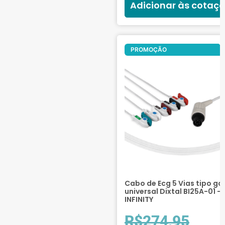
Adicionar às cotaç
Of
PROMOÇÃO
Cabo de Ecg 5 Vias tipo ga
universal Dixtal BI25A-01 –
INFINITY
R$
274,95