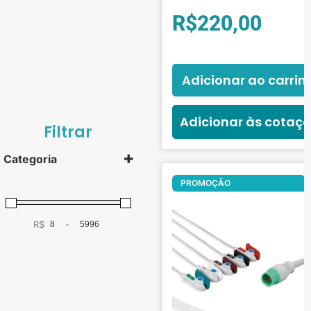
R$
220,00
Adicionar ao carrin
Adicionar às cotaç
Filtrar
Categoria
Of
PROMOÇÃO
Baterias e Fontes
(7)
R$
-
Minimum Price
Maximum Price
Cabos e Sensores
(191)
SPO2
(75)
Temperatura
(34)
Células de Oxigênio
(11)